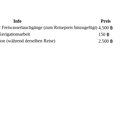
Info
Preis
2 Freiwassertauchgänge (zum Reisepreis hinzugefügt)
4.500 ฿
avigationsarbeit
150 ฿
ion (während derselben Reise)
2.500 ฿