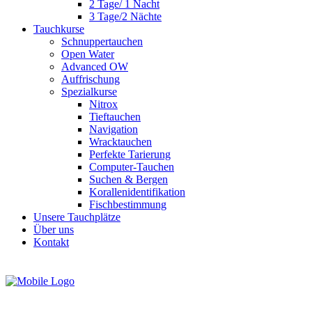
2 Tage/ 1 Nacht
3 Tage/2 Nächte
Tauchkurse
Schnuppertauchen
Open Water
Advanced OW
Auffrischung
Spezialkurse
Nitrox
Tieftauchen
Navigation
Wracktauchen
Perfekte Tarierung
Computer-Tauchen
Suchen & Bergen
Korallenidentifikation
Fischbestimmung
Unsere Tauchplätze
Über uns
Kontakt