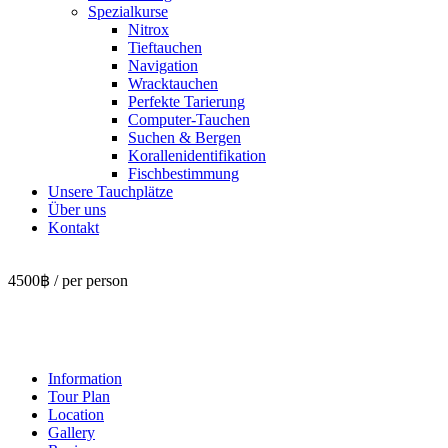
Spezialkurse
Nitrox
Tieftauchen
Navigation
Wracktauchen
Perfekte Tarierung
Computer-Tauchen
Suchen & Bergen
Korallenidentifikation
Fischbestimmung
Unsere Tauchplätze
Über uns
Kontakt
4500฿
/ per person
Suchen
& Bergen Spezialkurs
Information
Tour Plan
Location
Gallery