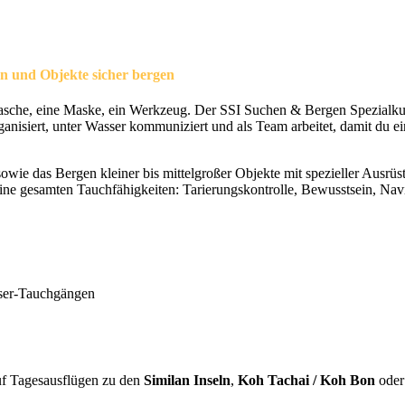
en und Objekte sicher bergen
eitasche, eine Maske, ein Werkzeug. Der SSI Suchen & Bergen Spezialku
ganisiert, unter Wasser kommuniziert und als Team arbeitet, damit du e
wie das Bergen kleiner bis mittelgroßer Objekte mit spezieller Ausrüst
deine gesamten Tauchfähigkeiten: Tarierungskontrolle, Bewusstsein, Na
sser-Tauchgängen
uf Tagesausflügen zu den
Similan Inseln
,
Koh Tachai / Koh Bon
oder