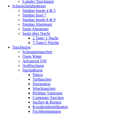
Lokaler Tauchgang
Schnorchelabenteuer
Similan Inseln 4 & 5
Similan Insel 7
Similan Inseln 8 & 9
Similan Abenteuer
Surin Abenteuer
Surin über Nacht
2 Tage/ 1 Nacht
3 Tage/2 Nächte
Tauchkurse
Schnuppertauchen
Open Water
Advanced OW
Auffrischung
Spezialkurse
Nitrox
Tieftauchen
Navigation
Wracktauchen
Perfekte Tarierung
Computer-Tauchen
Suchen & Bergen
Korallenidentifikation
Fischbestimmung