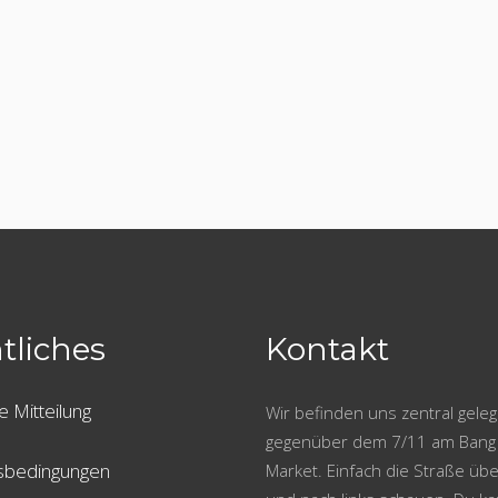
tliches
Kontakt
e Mitteilung
Wir befinden uns zentral gele
gegenüber dem 7/11 am Bang
sbedingungen
Market. Einfach die Straße ü