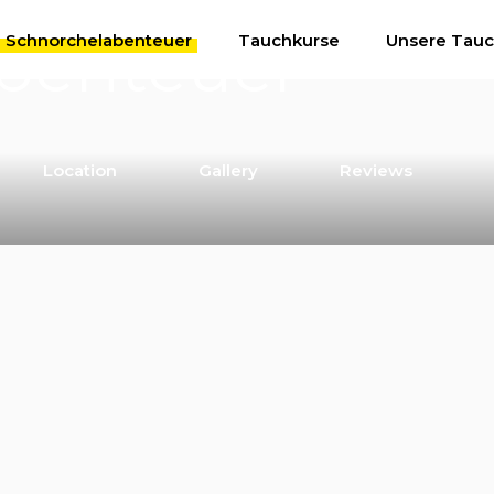
benteuer
Schnorchelabenteuer
Tauchkurse
Unsere Tauc
Location
Gallery
Reviews