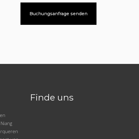
Finde uns
gen
 Niang
berqueren