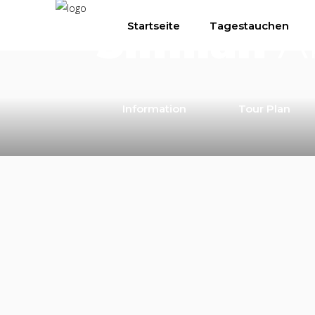
3000฿
/ per person
Similan
A
Startseite
Tagestauchen
Information
Tour Plan