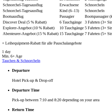
Schnorchel-Tagesausflug
Erwachsene
Schnorcheln
Schnorchel-Tagesausflug
Kind (6–13)
Schnorcheln
Bootsausflug
Passagier
Bootspassagier (
Discover Deal (5 % Rabatt)
6 Tauchgänge
3 Fahrten (3× Si
Explorer-Angebot (10 % Rabatt)
10 Tauchgänge
5 Fahrten (3× Si
Abenteurer-Angebot (15 % Rabatt)
15 Tauchgänge
7 Fahrten (5× Si
+ Leihequipment-Rabatt für alle Pauschalangebote
1 day
Min. 6+
Age
Tauchen & Schnorcheln
Departure
Hotel Pick-up & Drop-off
Departure Time
Pick-up between 7:10 and 8:20 depending on your area
Return Time