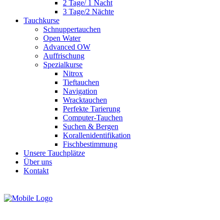
2 Tage/ 1 Nacht
3 Tage/2 Nächte
Tauchkurse
Schnuppertauchen
Open Water
Advanced OW
Auffrischung
Spezialkurse
Nitrox
Tieftauchen
Navigation
Wracktauchen
Perfekte Tarierung
Computer-Tauchen
Suchen & Bergen
Korallenidentifikation
Fischbestimmung
Unsere Tauchplätze
Über uns
Kontakt