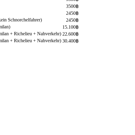
3500
฿
2450
฿
kein Schnorchelfahrer)
2450
฿
milan)
15.100
฿
milan + Richelieu + Nahverkehr)
22.600
฿
milan + Richelieu + Nahverkehr)
30.400฿