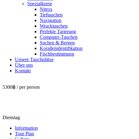
Spezialkurse
Nitrox
Tieftauchen
Navigation
Wracktauchen
Perfekte Tarierung
Computer-Tauchen
Suchen & Bergen
Korallenidentifikation
Fischbestimmung
Unsere Tauchplätze
Über uns
Kontakt
5300฿
/ per person
Similan
Inseln 4 & 5
Dienstag
Information
Tour Plan