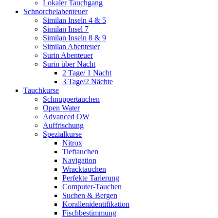
Lokaler Tauchgang
Schnorchelabenteuer
Similan Inseln 4 & 5
Similan Insel 7
Similan Inseln 8 & 9
Similan Abenteuer
Surin Abenteuer
Surin über Nacht
2 Tage/ 1 Nacht
3 Tage/2 Nächte
Tauchkurse
Schnuppertauchen
Open Water
Advanced OW
Auffrischung
Spezialkurse
Nitrox
Tieftauchen
Navigation
Wracktauchen
Perfekte Tarierung
Computer-Tauchen
Suchen & Bergen
Korallenidentifikation
Fischbestimmung