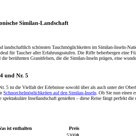
konische Similan-Landschaft
und landschaftlich schönsten Tauchmöglichkeiten im Similan-Inseln-Nati
ideal für Taucher aller Erfahrungsstufen. Die Riffe beherbergen eine Fü
 die berühmten Granitfelsen, die die Similan-Inseln prägen, eine wun
4 und Nr. 5
r. 5 ist die Vielfalt der Erlebnisse sowohl über als auch unter der Ob
en
Schnorchelmöglichkeiten auf den Similan-Inseln
. Ob Sie nun einen 
pektakuläre Insellandschaft genießen – diese Reise fängt perfekt die n
as ist enthalten
Preis
5300
฿