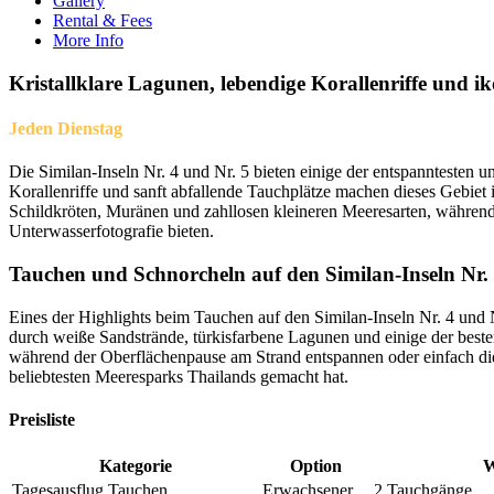
Gallery
Rental & Fees
More Info
Kristallklare Lagunen, lebendige Korallenriffe und i
Jeden Dienstag
Die Similan-Inseln Nr. 4 und Nr. 5 bieten einige der entspanntesten 
Korallenriffe und sanft abfallende Tauchplätze machen dieses Gebiet 
Schildkröten, Muränen und zahllosen kleineren Meeresarten, während
Unterwasserfotografie bieten.
Tauchen und Schnorcheln auf den Similan-Inseln Nr. 
Eines der Highlights beim Tauchen auf den Similan-Inseln Nr. 4 und N
durch weiße Sandstrände, türkisfarbene Lagunen und einige der best
während der Oberflächenpause am Strand entspannen oder einfach die s
beliebtesten Meeresparks Thailands gemacht hat.
Preisliste
Kategorie
Option
W
Tagesausflug Tauchen
Erwachsener
2 Tauchgänge