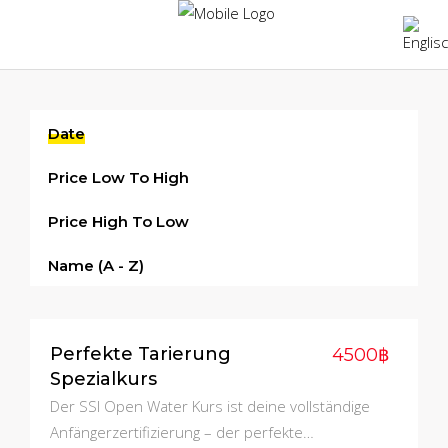
Date
Price Low To High
Price High To Low
Name (a - Z)
Perfekte Tarierung
4500฿
Spezialkurs
Der SSI Open Water Kurs ist deine vollständige
Anfängerzertifizierung – der perfekte…