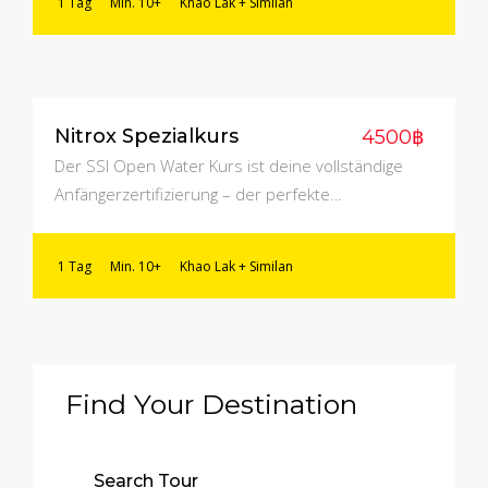
1 Tag
Min. 10+
Khao Lak + Similan
Nitrox Spezialkurs
4500฿
Der SSI Open Water Kurs ist deine vollständige
Anfängerzertifizierung – der perfekte…
1 Tag
Min. 10+
Khao Lak + Similan
Find Your Destination