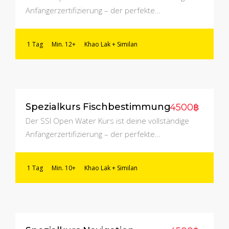
Anfängerzertifizierung – der perfekte…
1 Tag
Min. 12+
Khao Lak + Similan
Spezialkurs Fischbestimmung
4500฿
Der SSI Open Water Kurs ist deine vollständige
Anfängerzertifizierung – der perfekte…
1 Tag
Min. 10+
Khao Lak + Similan