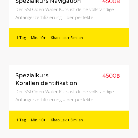
Spezialkurs Navigation
4500฿
Der SSI Open Water Kurs ist deine vollständige
Anfängerzertifizierung – der perfekte…
1 Tag
Min. 10+
Khao Lak + Similan
Spezialkurs
4500฿
Korallenidentifikation
Der SSI Open Water Kurs ist deine vollständige
Anfängerzertifizierung – der perfekte…
1 Tag
Min. 10+
Khao Lak + Similan